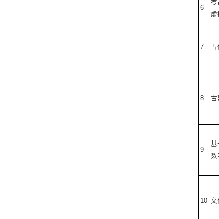
考
6
虚
7
古
8
古
基
9
数
10
文