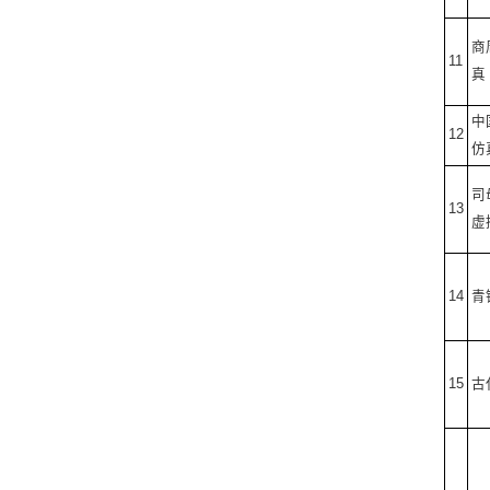
商
11
真
中
12
仿
司
13
虚
14
青
15
古