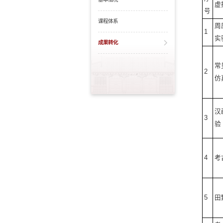
虚
号
课程体系
周
1
实
成果转化
常
2
仿
汉
3
验
4
考
5
田