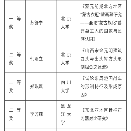
《蒙元前期北方地区
“蒙古衣冠”壁画墓研究
一等
北京
苏舒宁
——兼论“蒙古族化”墓
奖
大学
葬墓主人的国家与民
族认同》
《山西宋金元明建筑
二等
北京
韩雨立
耍头与出头衬方头形
奖
大学
制组合之源流》
《试论东周楚国战车
二等
四川
郑琪瑶
的形制特征及形成原
奖
大学
因》
黑龙
二等
《东北亚地区骨柄石
李芳菲
江大
奖
刃器对比研究》
学