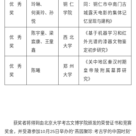
优秀
玲琳、
铜仁
同：铜仁市中南门古
奖
何美玲、孙
学院
城露天电影的集体记
悦
忆呈现与建构》
陈宇童、梁
《基于机器学习和红
优秀
西北
宸康、王童
外光谱的漆器文物鉴
奖
大学
鑫
定初步研究》
《关中地区秦汉时期
优秀
郑州
陈曦
皇帝陵附属墓葬研
奖
大学
究》
获奖者将得到由北京大学考古文博学院颁发的荣誉证书和竞赛
奖金，并受邀参加10月25日举办的“燕园聚珍:考古学的中国时刻”