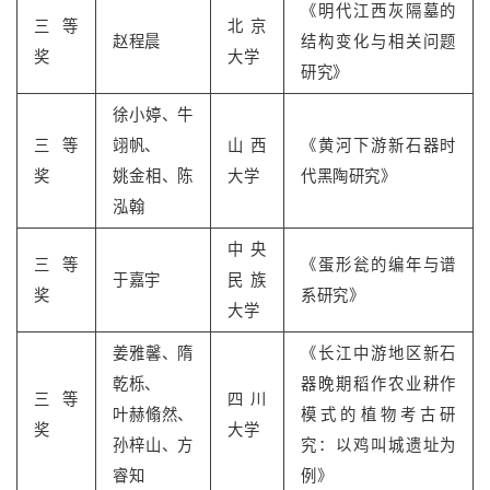
《明代江西灰隔墓的
三等
北京
赵程晨
结构变化与相关问题
奖
大学
研究》
徐小婷、牛
三等
翊帆、
山西
《黄河下游新石器时
奖
姚金相、陈
大学
代黑陶研究》
泓翰
中央
三等
《蛋形瓮的编年与谱
于嘉宇
民族
奖
系研究》
大学
姜雅馨、隋
《长江中游地区新石
乾栎、
器晚期稻作农业耕作
三等
四川
叶赫翛然、
模式的植物考古研
奖
大学
孙梓山、方
究：以鸡叫城遗址为
睿知
例》