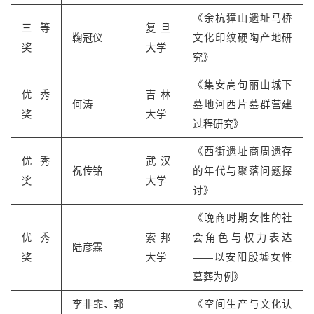
《余杭獐山遗址马桥
三等
复旦
鞠冠仪
文化印纹硬陶产地研
奖
大学
究》
《集安高句丽山城下
优秀
吉林
何涛
墓地河西片墓群营建
奖
大学
过程研究》
《西街遗址商周遗存
优秀
武汉
祝传铭
的年代与聚落问题探
奖
大学
讨》
《晚商时期女性的社
优秀
索邦
会角色与权力表达
陆彦霖
奖
大学
——以安阳殷墟女性
墓葬为例》
李非霏、郭
《空间生产与文化认